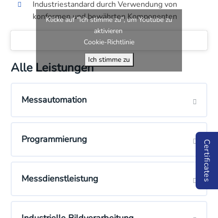
Industriestandard durch Verwendung von
konformen und bewährten Komponenten
Klicke auf "Ich stimme zu", um Youtube zu
aktivieren
Cookie-Richtlinie
Ich stimme zu
Alle Leistungen
Messautomation
Programmierung
Certificates
Messdienstleistung
Industrielle Bildverarbeitung